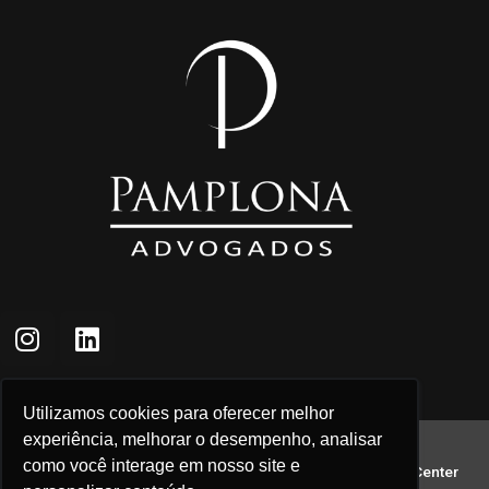
Utilizamos cookies para oferecer melhor
experiência, melhorar o desempenho, analisar
MATRIZ
como você interage em nosso site e
Rua Padre Roma, 482 sala 1303, Edifício Premier Office Center