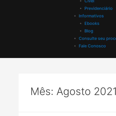
Cível
Previdenciário
Informativos
Ebooks
Blog
Consulte seu pro
Fale Conosco
Mês:
Agosto 202