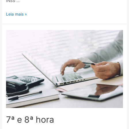
INSS …
Leia mais »
7ª e 8ª hora