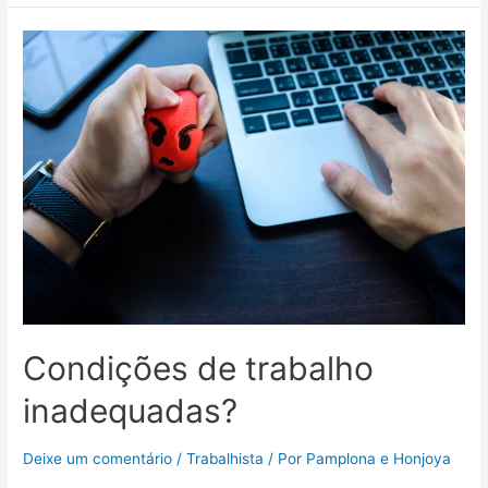
Condições de trabalho
inadequadas?
Deixe um comentário
/
Trabalhista
/ Por
Pamplona e Honjoya