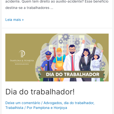
acidente. Quem tem direito ao auxílio-acidente? Esse benefício
destina-se a trabalhadores …
Leia mais »
Dia do trabalhador!
Deixe um comentário
/
Advogados
,
dia do trabalhador
,
Trabalhista
/ Por
Pamplona e Honjoya