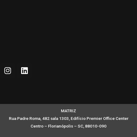
MATRIZ
Rua Padre Roma, 482 sala 1303, Edifício Premier Office Center
Centro – Florianópolis – SC, 88010-090