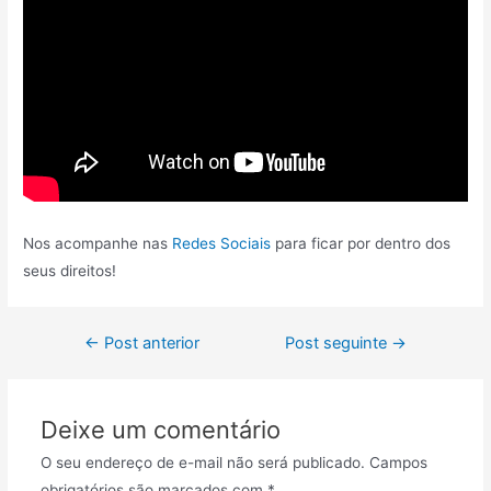
Nos acompanhe nas
Redes Sociais
para ficar por dentro dos
seus direitos!
←
Post anterior
Post seguinte
→
Deixe um comentário
O seu endereço de e-mail não será publicado.
Campos
obrigatórios são marcados com
*