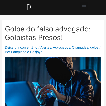
Golpe do falso advogado:
Golpistas Presos!
Deixe um comentário
/
Alertas
,
Advogados
,
Chamadas
,
golpe
/
Por
Pamplona e Honjoya