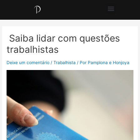
Saiba lidar com questões
trabalhistas
Deixe um comentário
/
Trabalhista
/ Por
Pamplona e Honjoya